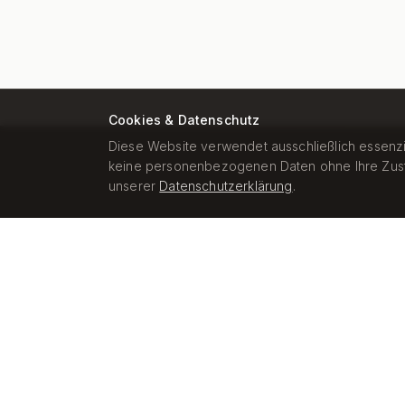
Cookies & Datenschutz
Diese Website verwendet ausschließlich essenziel
keine personenbezogenen Daten ohne Ihre Zusti
unserer
Datenschutzerklärung
.
ALLOKATIONSPRINZIPIEN
Vier tragende Prinzipien
Diese Kriterien bestimmen jede Investitionsent