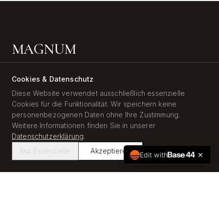
MAGNUM
Investmentmanagement für private und institutionelle
Cookies & Datenschutz
Kapitalanleger seit 1999.
Diese Website verwendet ausschließlich essenzielle
Cookies für die Funktionalität. Wir speichern keine
personenbezogenen Daten ohne Ihre Zustimmung.
Weitere Informationen finden Sie in unserer
Navigation
Datenschutzerklärung
.
Unternehmen
Nur Essenzielle
Akzeptieren
Edit with
Investor Relations
News
Karriere
Kontakt