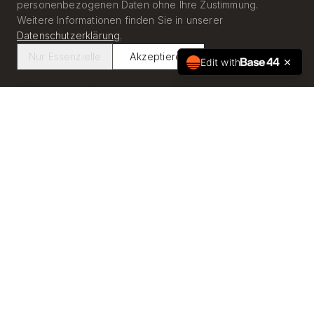
personenbezogenen Daten ohne Ihre Zustimmung.
Weitere Informationen finden Sie in unserer
Datenschutzerklärung
.
Nur Essenzielle
Akzeptieren
Edit with
Zinswende & Bewertungsanpassung
2024–2026
Nach der Zinserhöhungsphase stabilisieren sich
Bewertungen auf niedrigerem Niveau.
Transaktionsvolumen erholt sich selektiv. Core-
Immobilien mit stabilen Cashflows bleiben gefragt,
während spekulative Projekte unter Druck stehen.
−25 %
+15 %
Bewertungskorrektur (Ø)
Transaktionsvolumen YoY